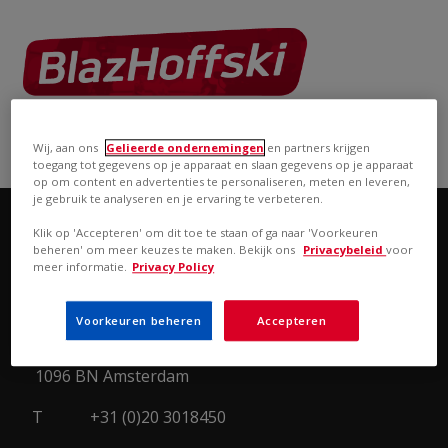
THE CONTENT CREATORS
a
Warner Bros.
company
Wij, aan ons
Gelieerde ondernemingen
en partners krijgen
toegang tot gegevens op je apparaat en slaan gegevens op je apparaat
op om content en advertenties te personaliseren, meten en leveren,
je gebruik te analyseren en je ervaring te verbeteren.
Klik op 'Accepteren' om dit toe te staan of ga naar 'Voorkeuren
CONTACT
VACATURES
beheren' om meer keuzes te maken. Bekijk ons
Privacybeleid
voor
meer informatie.
Privacy Policy
BlazHoffski Productions
Voorkeuren beheren
Accepteren
BV
Willem Fenengastraat 14
1096 BN Amsterdam
T
+31 (0)20 3018450