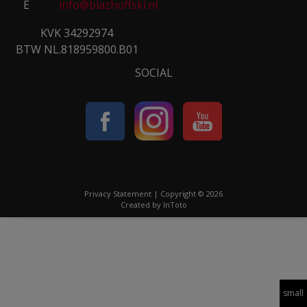
E
info@blazhoffski.nl
KVK 34292974
BTW NL.818959800.B01
SOCIAL
Privacy Statement
| Copyright © 2026
Created by
InToto