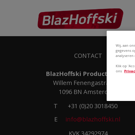
Wij, aan on
gegevens op
CONTACT
analyseren 
Klik op 'Ac
ons
Priva
BlazHoffski Productions BV
Willem Fenengastraat 14
1096 BN Amsterdam
T
+31 (0)20 3018450
E
info@blazhoffski.nl
KVK 34292974