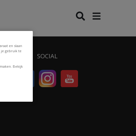
araat en slaan
je gebruik te
SOCIAL
 maken. Bekijk