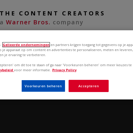
THE CONTENT CREATORS
a
Warner Bros.
company
s
Gelieerde ondernemingen
en partners krijgen toegang tot gegevens op je app
 je apparaat op om content en advertenties te personaliseren, meten en leveren, 
VACATURES
en je ervaring te verbeteren.
cepteren' om dit toe te staan of ga naar 'Voorkeuren beheren' om meer keuzes te
cybeleid
voor meer informatie.
Privacy Policy
Voorkeuren beheren
Accepteren