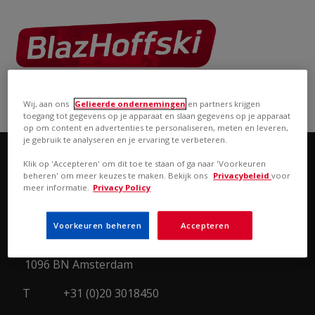
THE CONTENT CREATORS
a
Warner Bros.
company
Wij, aan ons
Gelieerde ondernemingen
en partners krijgen
toegang tot gegevens op je apparaat en slaan gegevens op je apparaat
op om content en advertenties te personaliseren, meten en leveren,
je gebruik te analyseren en je ervaring te verbeteren.
Klik op 'Accepteren' om dit toe te staan of ga naar 'Voorkeuren
CONTACT
VACATURES
beheren' om meer keuzes te maken. Bekijk ons
Privacybeleid
voor
meer informatie.
Privacy Policy
BlazHoffski Productions
Voorkeuren beheren
Accepteren
BV
Willem Fenengastraat 14
1096 BN Amsterdam
T
+31 (0)20 3018450