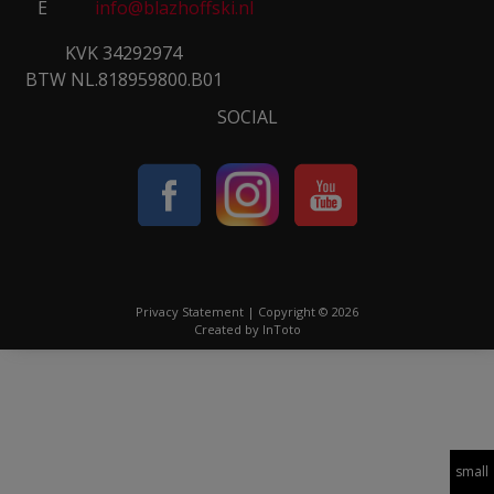
E
info@blazhoffski.nl
KVK 34292974
BTW NL.818959800.B01
SOCIAL
Privacy Statement
| Copyright © 2026
Created by
InToto