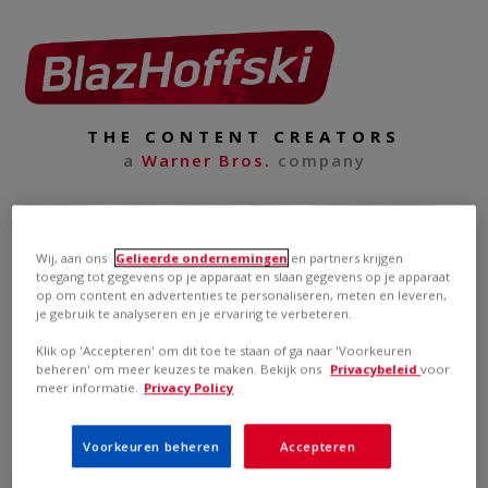
THE CONTENT CREATORS
a
Warner Bros.
company
Wij, aan ons
Gelieerde ondernemingen
en partners krijgen
toegang tot gegevens op je apparaat en slaan gegevens op je apparaat
op om content en advertenties te personaliseren, meten en leveren,
je gebruik te analyseren en je ervaring te verbeteren.
Klik op 'Accepteren' om dit toe te staan of ga naar 'Voorkeuren
beheren' om meer keuzes te maken. Bekijk ons
Privacybeleid
voor
meer informatie.
Privacy Policy
Voorkeuren beheren
Accepteren