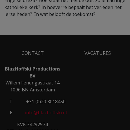
Engelse brexit? Hoe staat het met de ooit zo almachtige
katholieke kerk? In hoeverre bepaalt het verleden het
Ierse heden? En wat belooft de toekomst?
CONTACT
VACATURES
BlazHoffski Productions
BV
Willem Fenengastraat 14
1096 BN Amsterdam
T
+31 (0)20 3018450
E
info@blazhoffski.nl
KVK 34292974