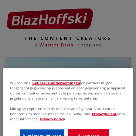
THE CONTENT CREATORS
a
Warner Bros.
company
Wij, aan ons
Gelieerde ondernemingen
en partners krijgen
toegang tot gegevens op je apparaat en slaan gegevens op je apparaat
op om content en advertenties te personaliseren, meten en leveren,
je gebruik te analyseren en je ervaring te verbeteren.
Klik op 'Accepteren' om dit toe te staan of ga naar 'Voorkeuren
beheren' om meer keuzes te maken. Bekijk ons
Privacybeleid
voor
meer informatie.
Privacy Policy
Voorkeuren beheren
Accepteren