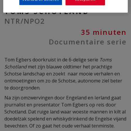
TOMS SCHOTLAND
NTR/NPO2
35 minuten
Documentaire serie
Tom Egbers doorkruist in de 6-delige serie
Toms
Schotland
met zijn blauwe oldtimer het prachtige
Schotse landschap en zoekt naar mooie verhalen en
ontmoetingen om zo de Schotse, autonome ziel beter
te doorgronden.
Na zijn omzwervingen door Engeland en Ierland gaat
journalist en presentator Tom Egbers op reis door
Schotland. Dat ruige land waar woeste mannen in kilt al
doedelzak spelend en whiskydrinkend de Engelse vijand
bevechten. Of zo gaat het oude verhaal tenminste.