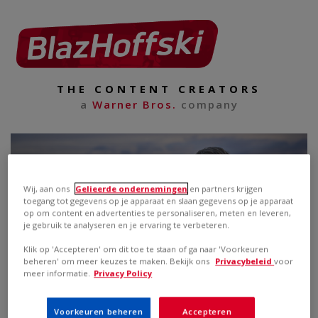
THE CONTENT CREATORS
a
Warner Bros.
company
Wij, aan ons
Gelieerde ondernemingen
en partners krijgen
toegang tot gegevens op je apparaat en slaan gegevens op je apparaat
op om content en advertenties te personaliseren, meten en leveren,
je gebruik te analyseren en je ervaring te verbeteren.
Klik op 'Accepteren' om dit toe te staan of ga naar 'Voorkeuren
beheren' om meer keuzes te maken. Bekijk ons
Privacybeleid
voor
meer informatie.
Privacy Policy
Voorkeuren beheren
Accepteren