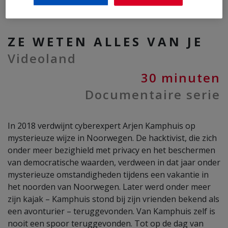
ZE WETEN ALLES VAN JE
Videoland
30 minuten
Documentaire serie
In 2018 verdwijnt cyberexpert Arjen Kamphuis op
mysterieuze wijze in Noorwegen. De hacktivist, die zich
onder meer bezighield met privacy en het beschermen
van democratische waarden, verdween in dat jaar onder
mysterieuze omstandigheden tijdens een vakantie in
het noorden van Noorwegen. Later werd onder meer
zijn kajak – Kamphuis stond bij zijn vrienden bekend als
een avonturier – teruggevonden. Van Kamphuis zelf is
nooit een spoor teruggevonden. Tot op de dag van